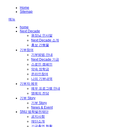
Home
Sitemap
메뉴
home
Next Decade
원장님 인사말
Next Decade 소개
홍보 간행물
기부참여
기부방법·안내
Next Decade 기금
스로인 캠페인
약속 장학금
온라인참여
나의 기부내역
기부자 예우
예우 프로그램 안내
명예의 전당
기부 Story
기부 Story
News & Event
SNU 법학발전재단
공지사항
재단소개
기금출연 현황