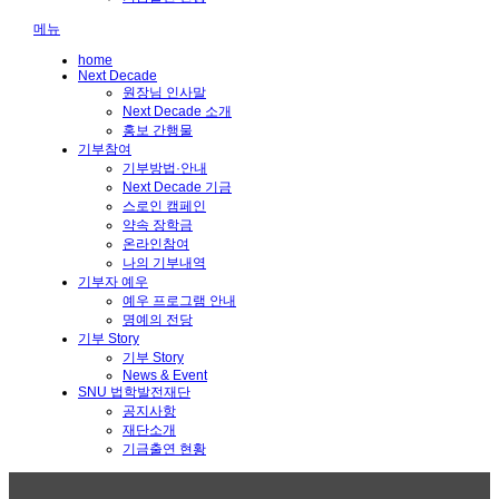
메뉴
home
Next Decade
원장님 인사말
Next Decade 소개
홍보 간행물
기부참여
기부방법·안내
Next Decade 기금
스로인 캠페인
약속 장학금
온라인참여
나의 기부내역
기부자 예우
예우 프로그램 안내
명예의 전당
기부 Story
기부 Story
News & Event
SNU 법학발전재단
공지사항
재단소개
기금출연 현황